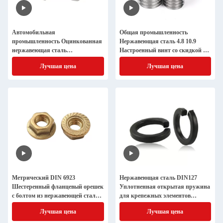
Автомобильная
Общая промышленность
промышленность Оцинкованная
Нержавеющая сталь 4.8 10.9
нержавеющая сталь
Настроенный винт со скидкой на
шестиугольные головные орехи
большой объем
Лучшая цена
Лучшая цена
DIN934 10b21 M4-M52
Метрический DIN 6923
Нержавеющая сталь DIN127
Шестеренный фланцевый орешек
Уплотненная открытая пружина
с болтом из нержавеющей стали
для крепежных элементов
для прямого подачи
Медный материал
Лучшая цена
Лучшая цена