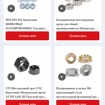
M10 DIN 934 Окончание
Белоцинковые шестигранные
ЦИНКОВЫЕ
орехи для общей
ПЛАТИРОВАННЫЕ Гексовые
промышленности Имперская
орехи M6-M36 Класс 4.8 8.8 10.9
система измерений DIN934
Лучшая цена
Лучшая цена
12.9 для строительства
ГР5 Шестерковый орех UNC
Полированная отделка 304
Крепления Метрические орехи
нержавеющей стали
ASTM A194 2H Тяжелый орех
шестиугольный фланцевый орех
DIN/GB/ISO
с цветовым цинковым
Лучшая цена
Лучшая цена