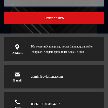
Отправить
Юг деревни Ximingyang, город Linmingguan, район
Yongnian, Хандан, провинция Хэбэй, Китай
Address
admin@cyfastener.com
E-mail
0086-180-0310-4202