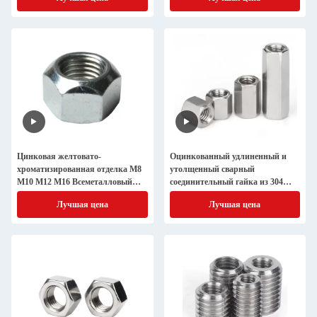
покрытием
Цинковая желтовато-
Оцинкованный удлиненный и
хроматизированная отделка M8
утолщенный сварный
M10 M12 M16 Всеметалловый
соединительный гайка из 304
замок для стандарта DIN
нержавеющей стали
Лучшая цена
Лучшая цена