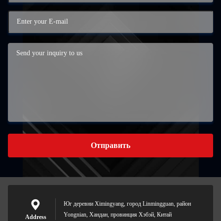
Отправить
Юг деревни Ximingyang, город Linmingguan, район
Yongnian, Хандан, провинция Хэбэй, Китай
Address