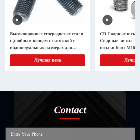
Высокопрочные углеродистые стали
CD Сварные штыки
с двойным концом с натяжкой в
Сварные винты То
индивидуальных размерах для
штыки Болт M16 Сте
промышленного производства
10.9/ 12.9
Лучшая цена
Лучшая
Contact