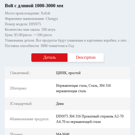
Bolt с длиной 1000-3000 мм
Место происхождения: Хебэй
Фирменное наименование: Chengyi
Номер модели: DIN975
Количество мин заказа: 100 штук
Цена: $5.00/pieces >=100 pieces
Упаковывая детали: Все продукты будут упакованы в картонные коробки, а затем играть на деревянных поддонах.
Поставка способности: 3000 тонна/тонн в Год
Деталь
Description
1Заканчивай.:
ЦИНК, простой
Нержавеющая сталь, Сталь, 304 316
2Материал:
нержавеющая сталь
3Стандартный:
Дина
DIN975 304 316 Прокатный стержень А2-70
4Наименование продукта:
А4-70 из нержавеющей стали
5Размер:
M4-M48