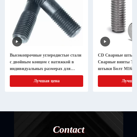
Высокопрочные углеродистые стали
CD Сварные штыки
с двойным концом с натяжкой в
Сварные винты То
индивидуальных размерах для
штыки Болт M16 Сте
промышленного производства
10.9/ 12.9
Лучшая цена
Лучшая
Contact