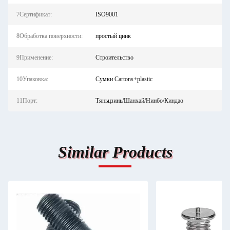
7Сертификат:
ISO9001
8Обработка поверхности:
простый цинк
9Применение:
Строительство
10Упаковка:
Сумки Cartons+plastic
11Порт:
Тяньцзинь/Шанхай/Нинбо/Киндао
Similar Products