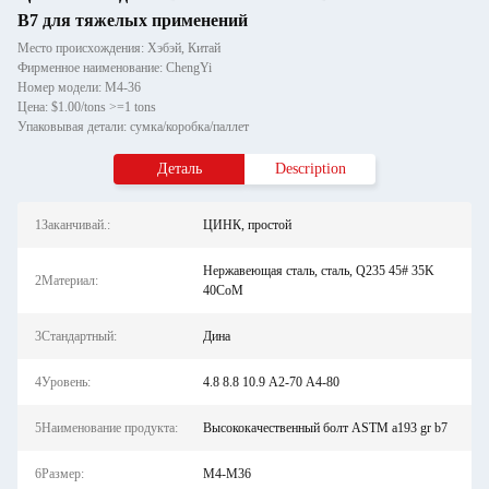
B7 для тяжелых применений
Место происхождения: Хэбэй, Китай
Фирменное наименование: ChengYi
Номер модели: М4-36
Цена: $1.00/tons >=1 tons
Упаковывая детали: сумка/коробка/паллет
Деталь
Description
1Заканчивай.:
ЦИНК, простой
Нержавеющая сталь, сталь, Q235 45# 35K
2Материал:
40CoM
3Стандартный:
Дина
4Уровень:
4.8 8.8 10.9 А2-70 А4-80
5Наименование продукта:
Высококачественный болт ASTM a193 gr b7
6Размер:
М4-М36