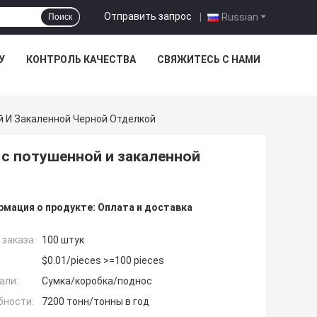
Отправить запрос
|
Russian
Поиск
У
КОНТРОЛЬ КАЧЕСТВА
СВЯЖИТЕСЬ С НАМИ
й И Закаленной Черной Отделкой
с потушенной и закаленной
мация о продукте:
Оплата и доставка
заказа:
100 штук
$0.01/pieces >=100 pieces
али:
Сумка/коробка/поднос
бности:
7200 тонн/тонны в год