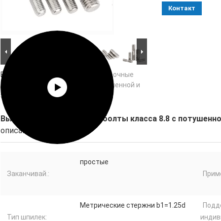
Контакт
Большие изображения :
Высокопрочные
двойные болты класса 8.8 с потушенной и
закаленной черной отделкой
Высокопрочные двойные болты класса 8.8 с потушенно
описание
простые
Заканчивай.:
Прим
Метрические стержни b1=1.25d
Подд
Тип шпилек:
индив