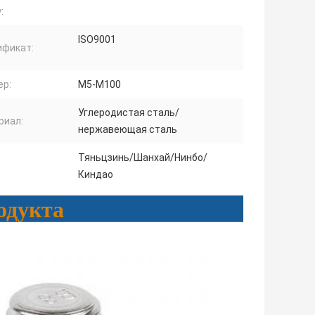
:
ISO9001
ификат:
ер:
М5-М100
Углеродистая сталь/
риал:
нержавеющая сталь
Тяньцзинь/Шанхай/Нинбо/
Киндао
одукта