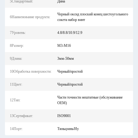
5Стандартный:
Дина
Черный оксид плоский конец шестоугольного
6Наименование продукта:
сокета набор винт
7Уровень:
4.8/8.8/10.9/12.9
8Размер:
M3-M16
9Длина:
3мм-50мм
10Обработка поверхности:
Черный/простой
11Цвет:
Черный/простой
Части точности нештатные (обслуживание
12Тип:
OEM)
13Сертификат:
ISO9001
14Порт:
Тяньцзинь/Иу