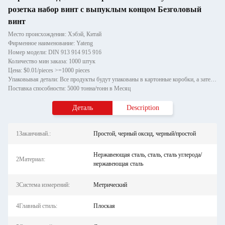
розетка набор винт с выпуклым концом Безголовый
винт
Место происхождения: Хэбэй, Китай
Фирменное наименование: Yateng
Номер модели: DIN 913 914 915 916
Количество мин заказа: 1000 штук
Цена: $0.01/pieces >=1000 pieces
Упаковывая детали: Все продукты будут упакованы в картонные коробки, а затем играть на деревянных поддонах.
Поставка способности: 5000 тонна/тонн в Месяц
Деталь
Description
1Заканчивай.:
Простой, черный оксид, черный/простой
Нержавеющая сталь, сталь, сталь углерода/
2Материал:
нержавеющая сталь
3Система измерений:
Метрический
4Главный стиль:
Плоская