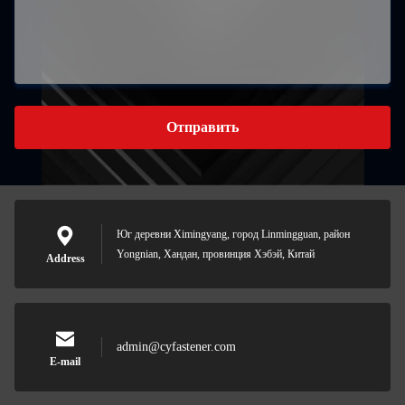
Отправить
Юг деревни Ximingyang, город Linmingguan, район
Yongnian, Хандан, провинция Хэбэй, Китай
Address
admin@cyfastener.com
E-mail