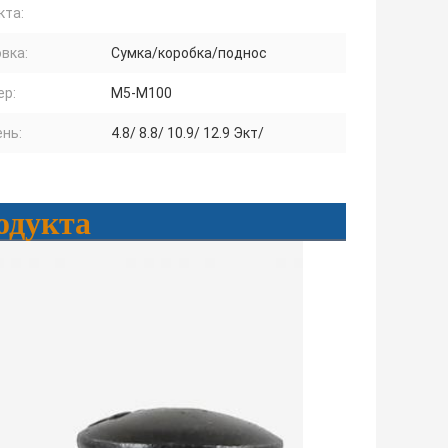
кта:
вка:
Сумка/коробка/поднос
ер:
М5-М100
нь:
4.8/ 8.8/ 10.9/ 12.9 Экт/
одукта