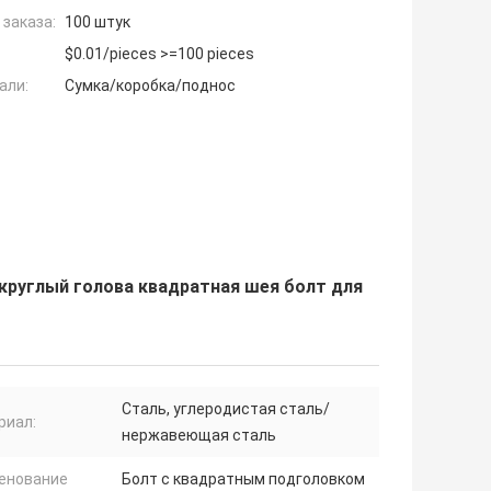
заказа:
100 штук
$0.01/pieces >=100 pieces
али:
Сумка/коробка/поднос
круглый голова квадратная шея болт для
Сталь, углеродистая сталь/
риал:
нержавеющая сталь
енование
Болт с квадратным подголовком