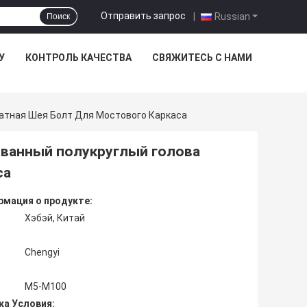
Отправить запрос
|
Russian
Поиск
У
КОНТРОЛЬ КАЧЕСТВА
СВЯЖИТЕСЬ С НАМИ
атная Шея Болт Для Мостового Каркаса
ванный полукруглый голова
са
мация о продукте:
Хэбэй, Китай
Chengyi
М5-М100
ка Условия: