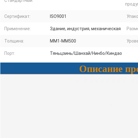
Стандартный:
проду
Сертификат:
ISO9001
Упако
Применение:
Здание, индустрия, механическая
Разм
Толщина:
ММ1-ММ500
Урове
Порт:
Тяньцзинь/Шанхай/Нинбо/Киндао
Описание пр