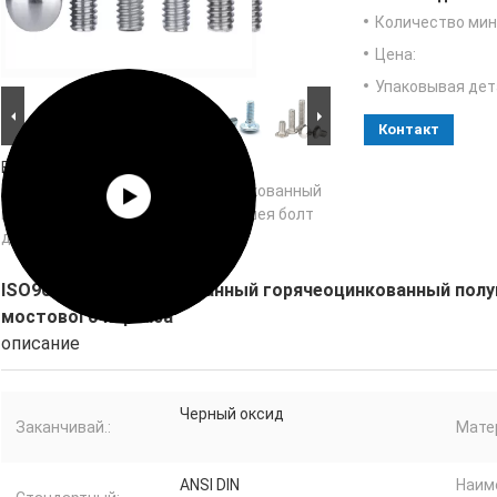
Количество мин 
Цена:
Упаковывая дет
Контакт
Большие изображения :
ISO9001
Сертифицированный горячеоцинкованный
полукруглый голова квадратная шея болт
для мостового каркаса
ISO9001 Сертифицированный горячеоцинкованный полу
мостового каркаса
описание
Черный оксид
Заканчивай.:
Мате
ANSI DIN
Наим