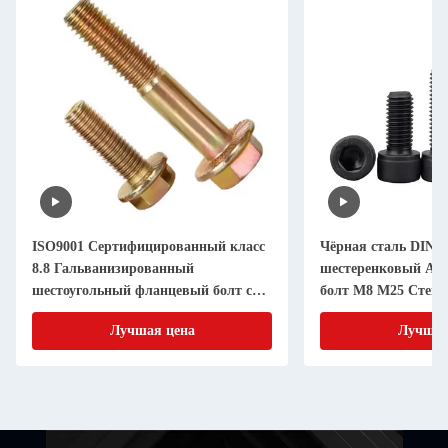
ISO9001 Сертифицированный класс
Чёрная сталь DIN 9
8.8 Гальванизированный
шестеренковый Ал
шестоугольный фланцевый болт с
болт M8 M25 Степен
зубчатой стиральной машиной DIN
Сертификат ISO900
Лучшая цена
Лучшая
6921