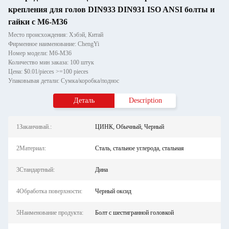
крепления для голов DIN933 DIN931 ISO ANSI болты и
гайки с M6-M36
Место происхождения: Хэбэй, Китай
Фирменное наименование: ChengYi
Номер модели: M6-M36
Количество мин заказа: 100 штук
Цена: $0.01/pieces >=100 pieces
Упаковывая детали: Сумка/коробка/поднос
Деталь
Description
1Заканчивай.:
ЦИНК, Обычный, Черный
2Материал:
Сталь, стальное углерода, стальная
3Стандартный:
Дина
4Обработка поверхности:
Черный оксид
5Наименование продукта:
Болт с шестигранной головкой