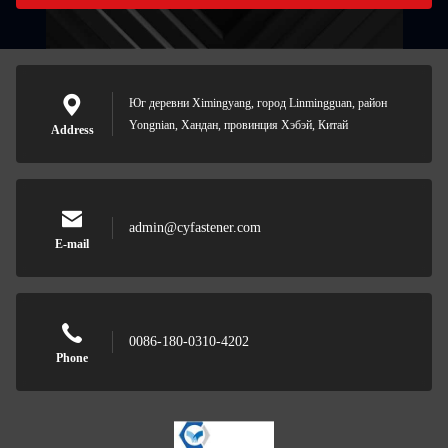
Юг деревни Ximingyang, город Linmingguan, район
Yongnian, Хандан, провинция Хэбэй, Китай
Address
admin@cyfastener.com
E-mail
0086-180-0310-4202
Phone