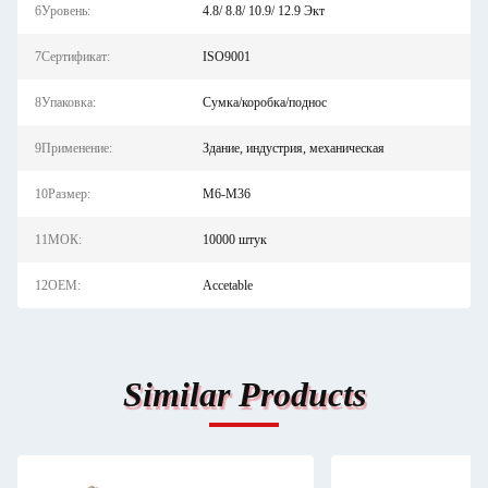
6Уровень:
4.8/ 8.8/ 10.9/ 12.9 Экт
7Сертификат:
ISO9001
8Упаковка:
Сумка/коробка/поднос
9Применение:
Здание, индустрия, механическая
10Размер:
M6-M36
11МОК:
10000 штук
12OEM:
Accetable
Similar Products