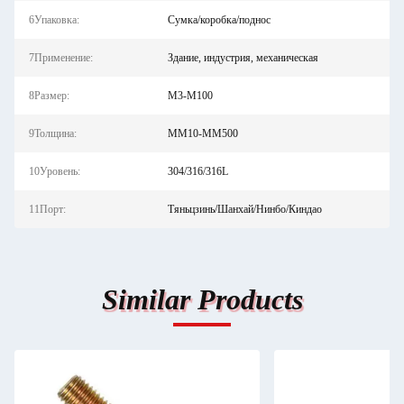
6Упаковка:
Сумка/коробка/поднос
7Применение:
Здание, индустрия, механическая
8Размер:
M3-M100
9Толщина:
ММ10-ММ500
10Уровень:
304/316/316L
11Порт:
Тяньцзинь/Шанхай/Нинбо/Киндао
Similar Products